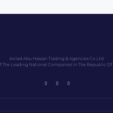
Awlad Abu Hassan Trading & Agencies Co Ltd
f The Leading National Companies In The Republic Of