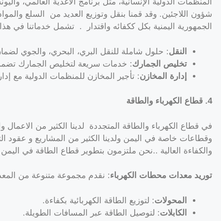
المنظمات الدولية الإنسانية، مثل برنامج الأغذية العالمي، والي
شؤون اللاجئين. وقد قمنا بنقل وتوزيع العديد من السلع والموا
الجمهورية اليمنية بكل ككفائه واقتدار . تشمل خدماتنا في هذا 
النقل
: حلول شاملة للنقل البري، البحري، والجوي لضما
تخليص الجمارك
: خدمات سريعة لتخليص الجمارك تضمن 
إدارة المخازن
: تأجير المخازن للمنظمات الدولية مع إدار
4. قطاع الكهرباء والطاقة
في قطاع الكهرباء والطاقة المتجددة لدينا الكثير من الاعما
وقطاعات خاصة في اليمن ولدينا الكثير من المشاريع و عقود الت
والكفاءة العالية ..نحن ملتزمون بتطوير قطاع الطاقة في اليمن
توريد معدات محطات الكهرباء
: نقدم مجموعة متنوعة من المعد
المحولات
: لتوزيع الطاقة الكهربائية بكفاءة.
الكابلات
: لتوصيل الطاقة عبر المسافات الطويلة.